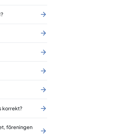
d?
s korrekt?
et, föreningen