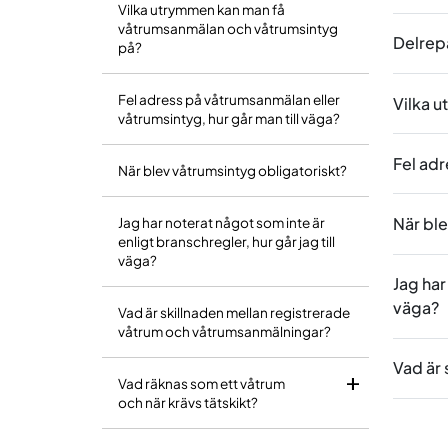
Vilka utrymmen kan man få
våtrumsanmälan och våtrumsintyg
Delrepa
på?
Fel adress på våtrumsanmälan eller
Vilka 
våtrumsintyg, hur går man till väga?
Fel adr
När blev våtrumsintyg obligatoriskt?
När ble
Jag har noterat något som inte är
enligt branschregler, hur går jag till
väga?
Jag har
väga?
Vad är skillnaden mellan registrerade
våtrum och våtrumsanmälningar?
Vad är
Vad räknas som ett våtrum
och när krävs tätskikt?