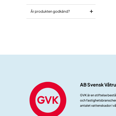
Är produkten godkänd?
AB Svensk Våtr
GVK är en stiftelse best
och fastighetsbranschen.
antalet vattenskador i v