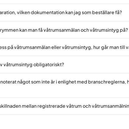
ration, vilken dokumentation kan jag som beställare få?
utrymmen kan man få våtrumsanmälan och våtrumsintyg på?
ess på våtrumsanmälan eller våtrumsintyg, hur går man till 
v våtrumsintyg obligatoriskt?
 noterat något som inte är i enlighet med branschreglerna, hur
 skillnaden mellan registrerade våtrum och våtrumsanmälni