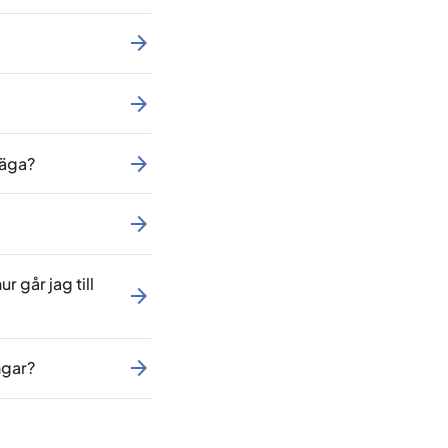
väga?
 går jag till
ngar?