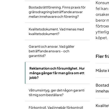
Konsume
Bostadsrättförening. Finns praxis för
fel kan
gränsdragning beträffande ansvar
orsaken
mellan innehavare och förening?
beror m
förtroe
Kvalitetsdokument. Vad menas med
ytterli
kvalitetsdokument?
köpet. 
Garanti och ansvar. Vad gäller
beträffande ansvars - och
Fler f
garantitid?
Reklamation och försumlighet. Hur
Måste k
många gånger får man göra om ett
jobb?
Bostads
Våtrumsintyg, ger det någon garanti
inneha
till mig som beställare?
Kvalit
Förkontroll. Vad innebär förkontroll