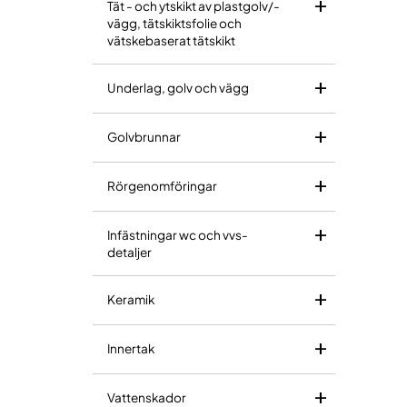
Tät - och ytskikt av plastgolv/-
vägg, tätskiktsfolie och
vätskebaserat tätskikt
Underlag, golv och vägg
Golvbrunnar
Rörgenomföringar
Infästningar wc och vvs-
detaljer
Keramik
Innertak
Vattenskador