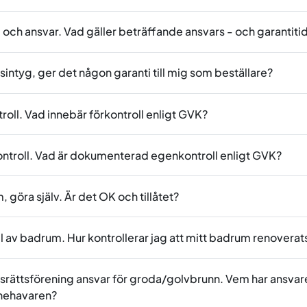
 och ansvar. Vad gäller beträffande ansvars - och garantiti
intyg, ger det någon garanti till mig som beställare?
roll. Vad innebär förkontroll enligt GVK?
ntroll. Vad är dokumenterad egenkontroll enligt GVK?
 göra själv. Är det OK och tillåtet?
l av badrum. Hur kontrollerar jag att mitt badrum renoverat
srättsförening ansvar för groda/golvbrunn. Vem har ansvar
nnehavaren?