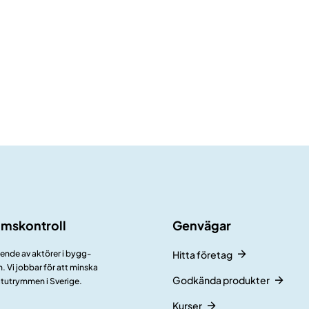
umskontroll
Genvägar
ående av aktörer i bygg-
Hitta företag
 Vi jobbar för att minska
Godkända produkter
åtutrymmen i Sverige.
Kurser