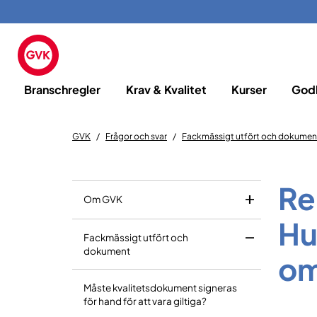
Branschregler
Krav & Kvalitet
Kurser
God
GVK
Frågor och svar
Fackmässigt utfört och dokumen
Re
Om GVK
Hu
Fackmässigt utfört och
dokument
om
Måste kvalitetsdokument signeras
för hand för att vara giltiga?