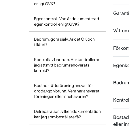
enligt GVK?
Garanti
Egenkontroll. Vad är dokumenterad
egenkontroll enligt GVK?
Våtrums
Badrum, göra själv. Är det OK och
tillåtet?
Förkont
Kontroll av badrum. Hur kontrollerar
Egenko
jag att mitt badrum renoverats
korrekt?
Badrum,
Bostadsrättsförening ansvar för
groda/golvbrunn. Vem har ansvaret,
föreningen eller innehavaren?
Kontrol
Delreparation, vilken dokumentation
Bostad
kan jag som beställare få?
eller i