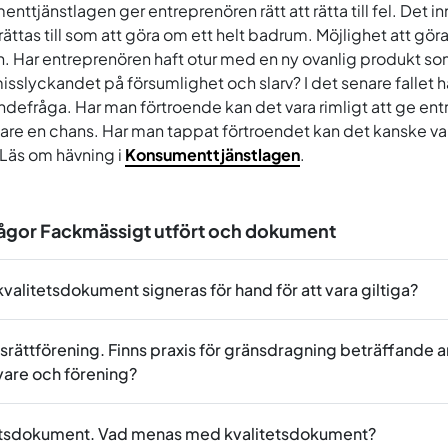
nttjänstlagen ger entreprenören rätt att rätta till fel. Det i
 rättas till som att göra om ett helt badrum. Möjlighet att gö
. Har entreprenören haft otur med en ny ovanlig produkt som
isslyckandet på försumlighet och slarv? I det senare fallet 
ndefråga. Har man förtroende kan det vara rimligt att ge en
gare en chans. Har man tappat förtroendet kan det kanske va
Läs om hävning i
Konsumenttjänstlagen
.
rågor Fackmässigt utfört och dokument
valitetsdokument signeras för hand för att vara giltiga?
rättförening. Finns praxis för gränsdragning beträffande 
vare och förening?
etsdokument. Vad menas med kvalitetsdokument?