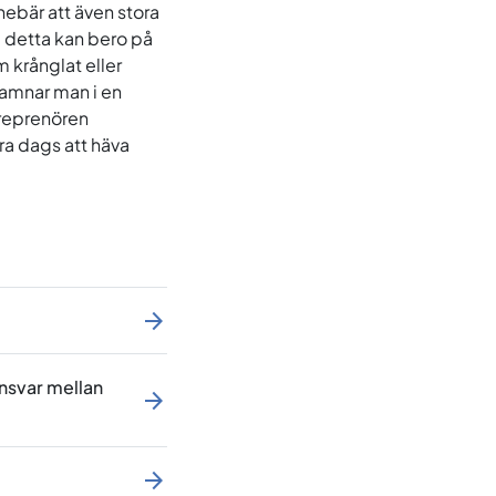
nnebär att även stora
ra detta kan bero på
 krånglat eller
hamnar man i en
treprenören
ra dags att häva
ansvar mellan