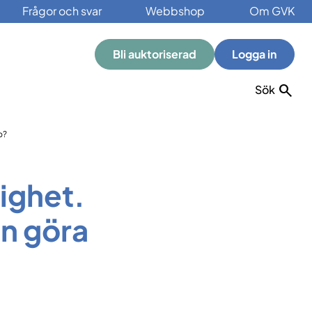
Frågor och svar
Webbshop
Om GVK
Bli auktoriserad
Logga in
Sök
b?
ighet.
n göra