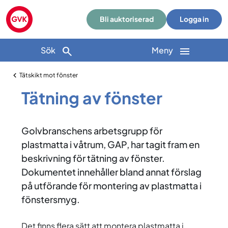
Bli auktoriserad
Logga in
Sök
Meny
Tätskikt mot fönster
Tätning av fönster
Golvbranschens arbetsgrupp för
plastmatta i våtrum, GAP, har tagit fram en
beskrivning för tätning av fönster.
Dokumentet innehåller bland annat förslag
på utförande för montering av plastmatta i
fönstersmyg.
Det finns flera sätt att montera plastmatta i