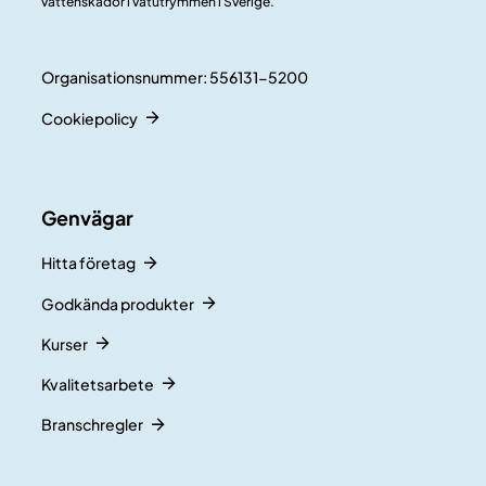
vattenskador i våtutrymmen i Sverige.
Organisationsnummer: 556131-5200
Cookiepolicy
Genvägar
Hitta företag
Godkända produkter
Kurser
Kvalitetsarbete
Branschregler