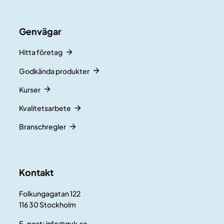
Genvägar
Hitta företag
Godkända produkter
Kurser
Kvalitetsarbete
Branschregler
Kontakt
Folkungagatan 122
116 30 Stockholm
E-post:
info@gvk.se