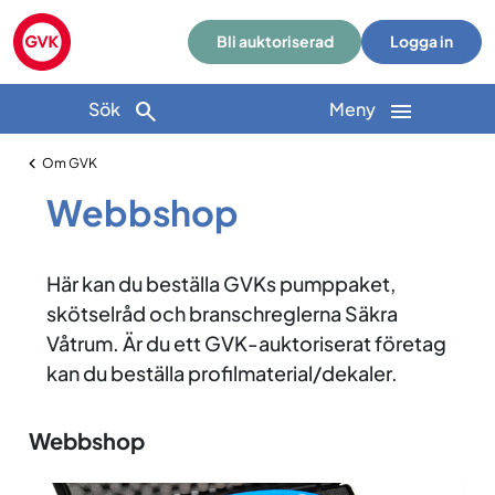
Bli auktoriserad
Logga in
Sök
Meny
Om GVK
Webbshop
Här kan du beställa GVKs pumppaket,
skötselråd och branschreglerna Säkra
Våtrum. Är du ett GVK-auktoriserat företag
kan du beställa profilmaterial/dekaler.
Webbshop