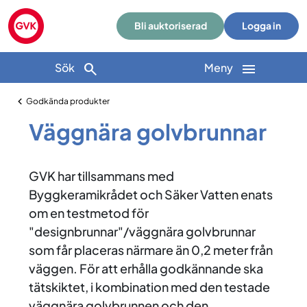
Bli auktoriserad
Logga in
Sök
Meny
Godkända produkter
Väggnära golvbrunnar
GVK har tillsammans med
Byggkeramikrådet och Säker Vatten enats
om en testmetod för
"designbrunnar"/väggnära golvbrunnar
som får placeras närmare än 0,2 meter från
väggen. För att erhålla godkännande ska
tätskiktet, i kombination med den testade
väggnära golvbrunnen och den