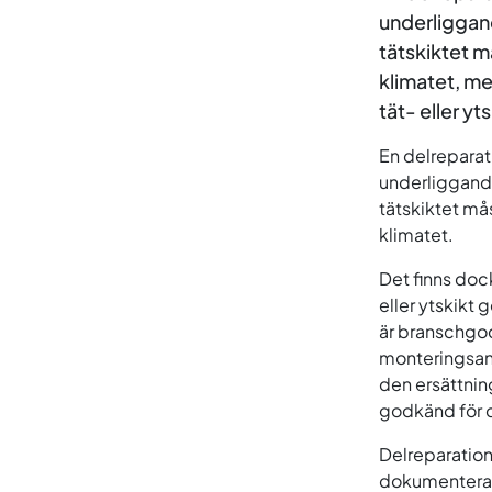
underliggand
tätskiktet m
klimatet, me
tät- eller y
En delreparati
underliggande
tätskiktet må
klimatet.
Det finns dock
eller ytskikt 
är branschgod
monteringsanv
den ersättni
godkänd för d
Delreparation
dokumenteras 