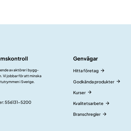
umskontroll
Genvägar
ående av aktörer i bygg-
Hitta företag
 Vi jobbar för att minska
Godkända produkter
åtutrymmen i Sverige.
Kurser
r: 556131-5200
Kvalitetsarbete
Branschregler