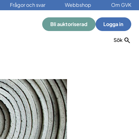
Frågor och svar
Webbshop
Om GVK
Bli auktoriserad
Logga in
Sök