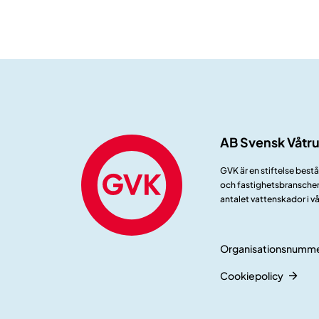
AB Svensk Våtr
GVK är en stiftelse best
och fastighetsbranschen.
antalet vattenskador i v
Organisationsnumme
Cookiepolicy