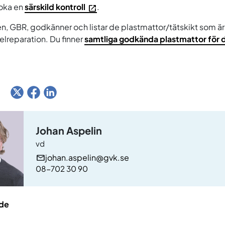
boka en
särskild kontroll
.
, GBR, godkänner och listar de plastmattor/tätskikt som är 
elreparation. Du finner
samtliga godkända plastmattor för 
:
Johan Aspelin
vd
johan.aspelin@gvk.se
08-702 30 90
de