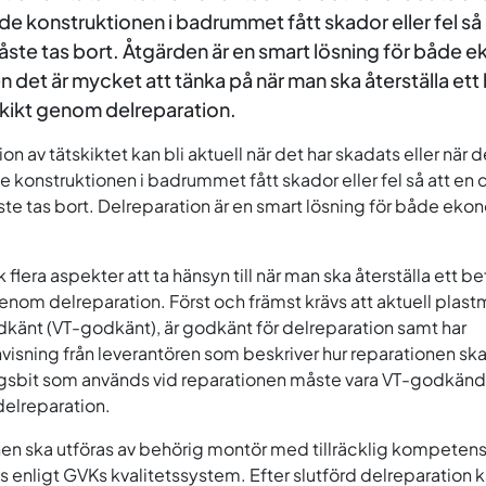
e konstruktionen i badrummet fått skador eller fel så 
åste tas bort. Åtgärden är en smart lösning för både
n det är mycket att tänka på när man ska återställa ett 
tskikt genom delreparation.
on av tätskiktet kan bli aktuell när det har skadats eller när 
 konstruktionen i badrummet fått skador eller fel så att en d
ste tas bort. Delreparation är en smart lösning för både ek
 flera aspekter att ta hänsyn till när man ska återställa ett bef
genom delreparation. Först och främst krävs att aktuell plast
känt (VT-godkänt), är godkänt för delreparation samt har
isning från leverantören som beskriver hur reparationen ska
ngsbit som används vid reparationen måste vara VT-godkä
elreparation.
en ska utföras av behörig montör med tillräcklig kompeten
enligt GVKs kvalitetssystem. Efter slutförd delreparation 