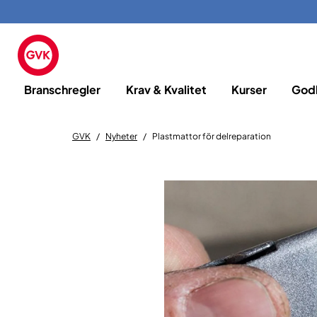
Branschregler
Krav & Kvalitet
Kurser
God
GVK
Nyheter
Plastmattor för delreparation