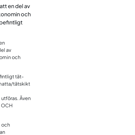
att en del av
 ekonomin och
befintligt
den
el av
onomin och
intligt tät-
matta/tätskikt
 utföras. Även
nd OCH
s och
kan