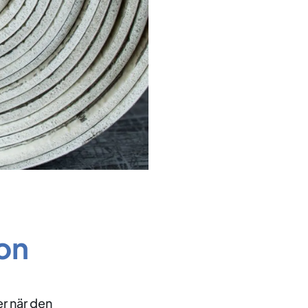
ion
er när den