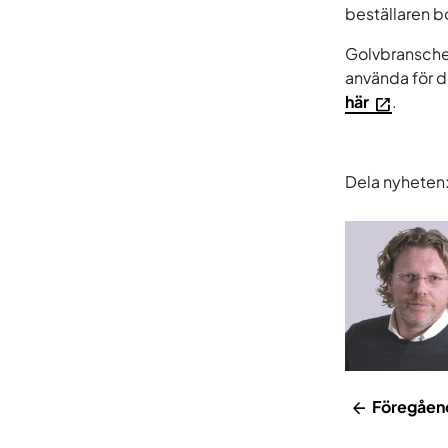
beställaren 
Golvbranschen
använda för d
här
.
Dela nyheten
Föregåen