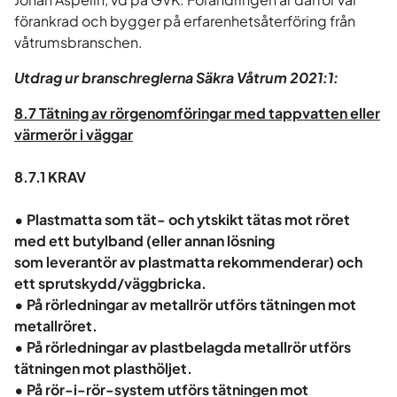
förankrad och bygger på erfarenhetsåterföring från
våtrumsbranschen.
Utdrag ur branschreglerna Säkra Våtrum 2021:1:
8.7 Tätning av rörgenomföringar med tappvatten eller
värmerör i väggar
8.7.1 KRAV
• Plastmatta som tät- och ytskikt tätas mot röret
med ett butylband (eller annan lösning
som leverantör av plastmatta rekommenderar) och
ett sprutskydd/väggbricka.
• På rörledningar av metallrör utförs tätningen mot
metallröret.
• På rörledningar av plastbelagda metallrör utförs
tätningen mot plasthöljet.
• På rör-i-rör-system utförs tätningen mot