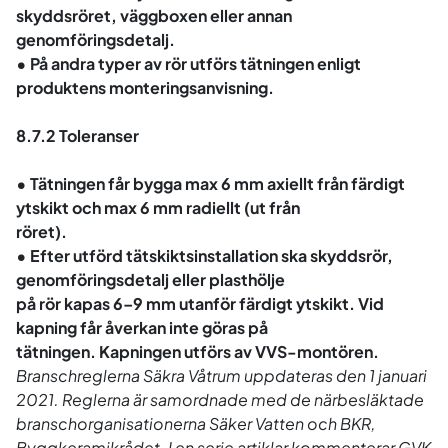
skyddsröret, väggboxen eller annan
genomföringsdetalj.
• På andra typer av rör utförs tätningen enligt
produktens monteringsanvisning.
8.7.2 Toleranser
• Tätningen får bygga max 6 mm axiellt från färdigt
ytskikt och max 6 mm radiellt (ut från
röret).
• Efter utförd tätskiktsinstallation ska skyddsrör,
genomföringsdetalj eller plasthölje
på rör kapas 6–9 mm utanför färdigt ytskikt. Vid
kapning får åverkan inte göras på
tätningen. Kapningen utförs av VVS-montören.
Branschreglerna Säkra Våtrum uppdateras den 1 januari
2021. Reglerna är samordnade med de närbesläktade
branschorganisationerna Säker Vatten och BKR,
Byggkeramikrådet. I en serie artiklar kommenterar GVK