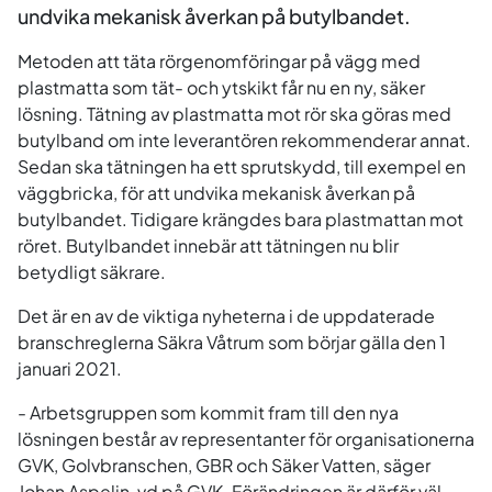
undvika mekanisk åverkan på butylbandet.
Metoden att täta rörgenomföringar på vägg med
plastmatta som tät- och ytskikt får nu en ny, säker
lösning. Tätning av plastmatta mot rör ska göras med
butylband om inte leverantören rekommenderar annat.
Sedan ska tätningen ha ett sprutskydd, till exempel en
väggbricka, för att undvika mekanisk åverkan på
butylbandet. Tidigare krängdes bara plastmattan mot
röret. Butylbandet innebär att tätningen nu blir
betydligt säkrare.
Det är en av de viktiga nyheterna i de uppdaterade
branschreglerna Säkra Våtrum som börjar gälla den 1
januari 2021.
- Arbetsgruppen som kommit fram till den nya
lösningen består av representanter för organisationerna
GVK, Golvbranschen, GBR och Säker Vatten, säger
Johan Aspelin, vd på GVK. Förändringen är därför väl