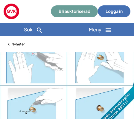
Bli auktoriserad
Logga in
Sök
Meny
Nyheter