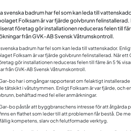
a svenska badrum har fel som kan leda till vattenskador
olaget Folksam är var fjärde golvbrunn felinstallerad. 
erat företag gör installationen reduceras felen till fä
sökningar från GVK-AB Svensk Våtrumskontroll.
 svenska badrum har fel som kan leda till vattenskador. Enlig
laget Folksam är var fjärde golvbrunn felinstallerad. När ett
öretag gör installationen reduceras felen till färre än 5 % visa
ar från GVK-AB Svensk Våtrumskontroll.
ar-bo har i omgångar rapporterat om felaktigt installerade
e tätskikt i våtutrymmen. Enligt Folksam är var fjärde, och e
lvbrunn, behäftad med fel eller anmärkningar.
ar-bo påstår att byggbranschens intresse för att åtgärda 
finns en flathet som leder till att problemen får bestå. De me
tfällig kompetens, slarv och felutformade verktyg.