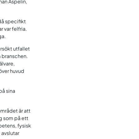
ohan Aspelin,
å specifikt
 var felfria.
ga.
rsökt utfallet
a branschen.
älvare,
över huvud
på sina
området är att
ag som på ett
etens, fysisk
 avslutar