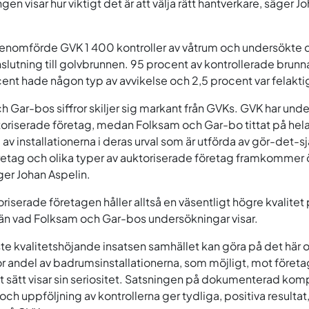
en visar hur viktigt det är att välja rätt hantverkare, säger J
enomförde GVK 1 400 kontroller av våtrum och undersökte d
slutning till golvbrunnen. 95 procent av kontrollerade brunnar
cent hade någon typ av avvikelse och 2,5 procent var felakti
 Gar-bos siffror skiljer sig markant från GVKs. GVK har unde
riserade företag, medan Folksam och Gar-bo tittat på hel
 av installationerna i deras urval som är utförda av gör-det-sj
etag och olika typer av auktoriserade företag framkommer 
ger Johan Aspelin.
iserade företagen håller alltså en väsentligt högre kvalitet 
r än vad Folksam och Gar-bos undersökningar visar.
ste kvalitetshöjande insatsen samhället kan göra på det här 
tor andel av badrumsinstallationerna, som möjligt, mot föret
sätt visar sin seriositet. Satsningen på dokumenterad komp
ch uppföljning av kontrollerna ger tydliga, positiva resultat,