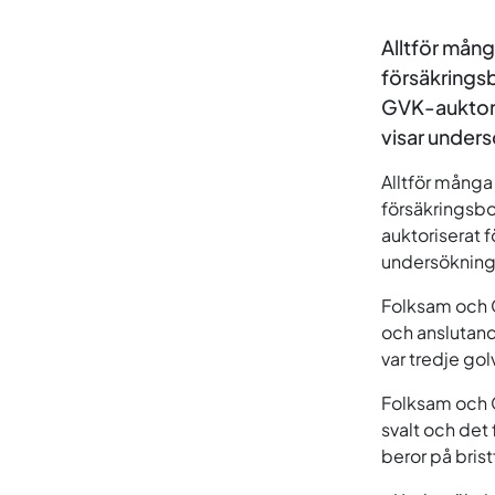
Alltför mång
försäkringsb
GVK-auktoris
visar under
Alltför många
försäkringsbo
auktoriserat f
undersökning
Folksam och G
och anslutand
var tredje go
Folksam och G
svalt och det 
beror på bris