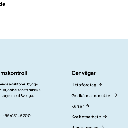
de
umskontroll
Genvägar
ående av aktörer i bygg-
Hitta företag
 Vi jobbar för att minska
Godkända produkter
åtutrymmen i Sverige.
Kurser
r: 556131-5200
Kvalitetsarbete
Branschregler