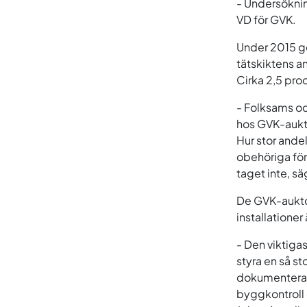
- Undersökning
VD för GVK.
Under 2015 g
tätskiktens an
Cirka 2,5 pro
- Folksams och
hos GVK-aukto
Hur stor andel
obehöriga för
taget inte, sä
De GVK-auktor
installatione
- Den viktiga
styra en så s
dokumenterat 
byggkontroll o