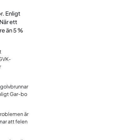
. Enligt
När ett
rre än 5 %
t
 GVK-
r
 golvbrunnar
nligt Gar-bo
problemen är
nar att felen