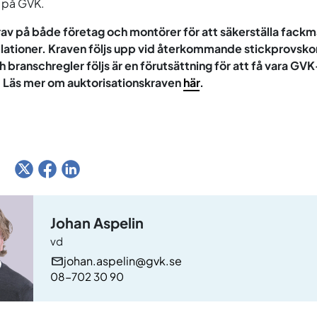
 på GVK.
rav på både företag och montörer för att säkerställa fack
lationer. Kraven följs upp vid återkommande stickprovskon
 branschregler följs är en förutsättning för att få vara GVK
. Läs mer om auktorisationskraven
här
.
:
Johan Aspelin
vd
johan.aspelin@gvk.se
08-702 30 90