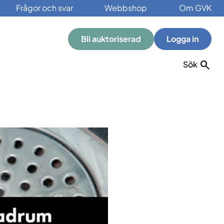
Frågor och svar
Webbshop
Om GVK
Bli auktoriserad
Logga in
Sök