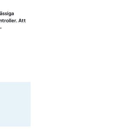
mässiga
troller. Att
-