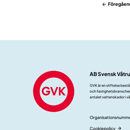
Föregåen
AB Svensk Våtr
GVK är en stiftelse best
och fastighetsbranschen.
antalet vattenskador i v
Organisationsnumme
Cookiepolicy