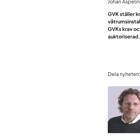
Johan Aspelin
GVK ställer k
våtrumsinstal
GVKs krav och
auktoriserad
Dela nyheten