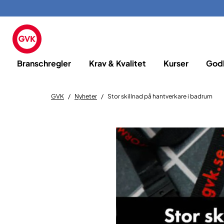
Branschregler
Krav & Kvalitet
Kurser
God
GVK
Nyheter
Stor skillnad på hantverkare i badrum