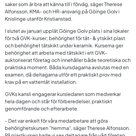
saker som är bra att känna till i förväg, säger Therese
Alfonsson, KMA- och HR-ansvarig på Göinge Golv i
Knislinge utanför Kristianstad.
I slutet av januari upplät Göinge Golv plats i sina lokaler
för två GVK-kurser; behörighet för tät- & ytskikt plast
och behörighet tätskikt under keramik. Kurserna ger
behörighet att arbeta med tätskikt i ett GVK-
auktoriserat företag och innehåller både teoretiska och
praktiska moment. Båda kursdagarna avslutas med en
examen, då deltagarna utför ett praktiskt prov med
krav på en vattentät installation.
GVKs kansli engagerar kursledaren som medverkar
hela dagen och står för förberedelser, praktiskt
genomförande och efterarbete.
- Det var enkelt för våra medarbetare att göra
behörighetskursen ”hemma”, säger Therese Alfonsson.
På plastkursen hade vi sex deltagare från vårt företag