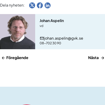
Dela nyheten:
Johan Aspelin
vd
johan.aspelin@gvk.se
08-702 30 90
Föregående
Nästa