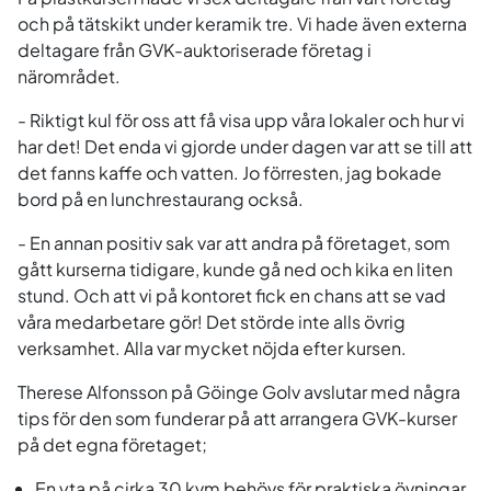
och på tätskikt under keramik tre. Vi hade även externa
deltagare från GVK-auktoriserade företag i
närområdet.
- Riktigt kul för oss att få visa upp våra lokaler och hur vi
har det! Det enda vi gjorde under dagen var att se till att
det fanns kaffe och vatten. Jo förresten, jag bokade
bord på en lunchrestaurang också.
- En annan positiv sak var att andra på företaget, som
gått kurserna tidigare, kunde gå ned och kika en liten
stund. Och att vi på kontoret fick en chans att se vad
våra medarbetare gör! Det störde inte alls övrig
verksamhet. Alla var mycket nöjda efter kursen.
Therese Alfonsson på Göinge Golv avslutar med några
tips för den som funderar på att arrangera GVK-kurser
på det egna företaget;
En yta på cirka 30 kvm behövs för praktiska övningar