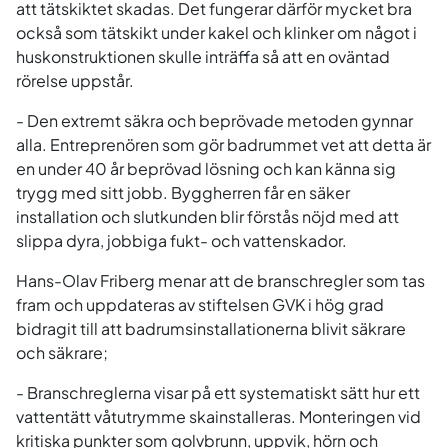
att tätskiktet skadas. Det fungerar därför mycket bra
också som tätskikt under kakel och klinker om något i
huskonstruktionen skulle inträffa så att en oväntad
rörelse uppstår.
- Den extremt säkra och beprövade metoden gynnar
alla. Entreprenören som gör badrummet vet att detta är
en under 40 år beprövad lösning och kan känna sig
trygg med sitt jobb. Byggherren får en säker
installation och slutkunden blir förstås nöjd med att
slippa dyra, jobbiga fukt- och vattenskador.
Hans-Olav Friberg menar att de branschregler som tas
fram och uppdateras av stiftelsen GVK i hög grad
bidragit till att badrumsinstallationerna blivit säkrare
och säkrare;
- Branschreglerna visar på ett systematiskt sätt hur ett
vattentätt våtutrymme skainstalleras. Monteringen vid
kritiska punkter som golvbrunn, uppvik, hörn och