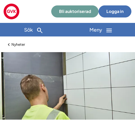
Bli auktoriserad
Logga in
Sök
Meny
Nyheter