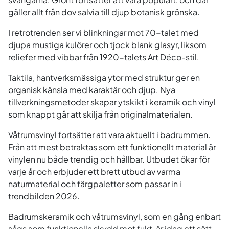
gäller allt från dov salvia till djup botanisk grönska.
I retrotrenden ser vi blinkningar mot 70-talet med
djupa mustiga kulörer och tjock blank glasyr, liksom
reliefer med vibbar från 1920-talets Art Déco-stil.
Taktila, hantverksmässiga ytor med struktur ger en
organisk känsla med karaktär och djup. Nya
tillverkningsmetoder skapar ytskikt i keramik och vinyl
som knappt går att skilja från originalmaterialen.
Våtrumsvinyl fortsätter att vara aktuellt i badrummen.
Från att mest betraktas som ett funktionellt material är
vinylen nu både trendig och hållbar. Utbudet ökar för
varje år och erbjuder ett brett utbud av varma
naturmaterial och färgpaletter som passar in i
trendbilden 2026.
Badrumskeramik och våtrumsvinyl, som en gång enbart
sågs som funktionella skydd mot fukt, är idag ett sätt