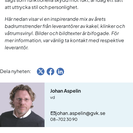
att uttrycka stil och personlighet.
Här nedan visar vi en inspirerande mix av årets
badrumstrender från leverantörer av kakel, klinker och
våtrumsvinyl. Bilder och bildtexter är bifogade. För
mer information, var vänlig ta kontakt med respektive
leverantör.
Dela nyheten:
Johan Aspelin
vd
johan.aspelin@gvk.se
08-702 30 90