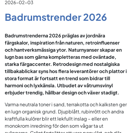
2026-02-03
Badrumstrender 2026
Badrumstrenderna 2026 präglas av jordnära
färgskalor, inspiration från naturen, retroinfluenser
och hantverksmässiga ytor. Naturnyanser skapar en
lugn bas som gärna kompletteras med oväntade,
starka färgaccenter. Retrodesign med nostalgiska
tillbakablickar syns hos flera leverantörer och plattor i
stora format är fortsatt en trend som bidrar till
harmoni och lyxkänsla. Utbudet av våtrumsvinyl
erbjuder trendig, hållbar design och växer stadigt.
Varma neutrala toner i sand, terrakotta och kalksten ger
en lugn organisk grund. Djupblått, rubinrött och andra
kraftfulla kulörer blir ett lekfullt inslag – eller en
monokrom inredning för den som vågar ta ut
svängarna. Grönt fortsätter att vara populärt, och där