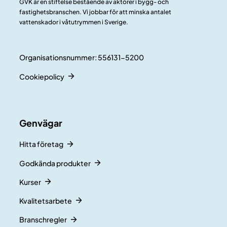
GVK är en stiftelse bestående av aktörer i bygg- och
fastighetsbranschen. Vi jobbar för att minska antalet
vattenskador i våtutrymmen i Sverige.
Organisationsnummer: 556131-5200
Cookiepolicy
Genvägar
Hitta företag
Godkända produkter
Kurser
Kvalitetsarbete
Branschregler