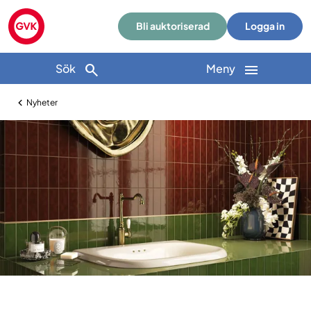
Bli auktoriserad
Logga in
Sök
Meny
Nyheter