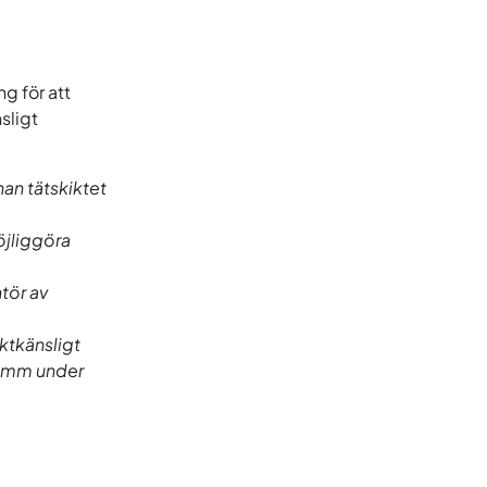
g för att
sligt
an tätskiktet
öjliggöra
tör av
uktkänsligt
0 mm under