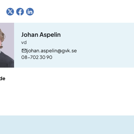
:
Johan Aspelin
vd
johan.aspelin@gvk.se
08-702 30 90
de