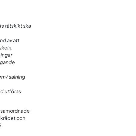
s tätskikt ska
nd av att
skeln.
ningar
iggande
arm/ salning
id utföras
är samordnade
ikrådet och
6.