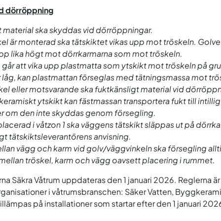
id dörröppning
t material ska skyddas vid dörröppningar.
el är monterad ska tätskiktet vikas upp mot tröskeln. Golvet
pp lika högt mot dörrkarmarna som mot tröskeln.
 går att vika upp plastmatta som ytskikt mot tröskeln på gru
ör låg, kan plastmattan förseglas med tätningsmassa mot trö
kel eller motsvarande ska fuktkänsligt material vid dörröpp
eramiskt ytskikt kan fästmassan transportera fukt till intill
er om den inte skyddas genom försegling.
placerad i våtzon 1 ska väggens tätskikt släppas ut på dörrk
igt tätskiktsleverantörens anvisning.
ellan vägg och karm vid golv/väggvinkeln ska försegling allt
 mellan tröskel, karm och vägg oavsett placering i rummet.
na Säkra Våtrum uppdateras den 1 januari 2026. Reglerna 
rganisationer i våtrumsbranschen: Säker Vatten, Byggkeram
llämpas på installationer som startar efter den 1 januari 202