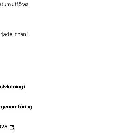
datum utföras
rjade innan 1
lvlutning i
örgenomföring
026