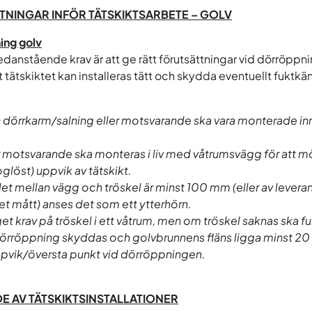
TNINGAR INFÖR TÄTSKIKTSARBETE – GOLV
ing golv
danstående krav är att ge rätt förutsättningar vid dörröppnin
 tätskiktet kan installeras tätt och skydda eventuellt fuktkän
h dörrkarm/salning eller motsvarande ska vara monterade inn
er motsvarande ska monteras i liv med våtrumsvägg för att m
löst) uppvik av tätskikt.
t mellan vägg och tröskel är minst 100 mm (eller av leveran
vet mått) anses det som ett ytterhörn.
get krav på tröskel i ett våtrum, men om tröskel saknas ska f
 dörröppning skyddas och golvbrunnens fläns ligga minst 2
ppvik/översta punkt vid dörröppningen.
E AV TÄTSKIKTSINSTALLATIONER