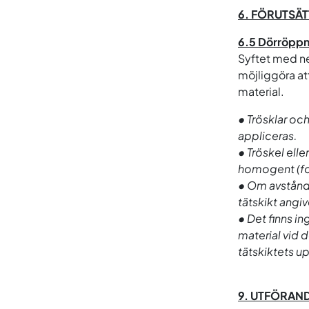
6. FÖRUTSÄT
6.5 Dörröppn
Syftet med ne
möjliggöra att
material.
• Trösklar oc
appliceras.
• Tröskel ell
homogent (fog
• Om avstånde
tätskikt angi
• Det finns in
material vid
tätskiktets u
9. UTFÖRAND