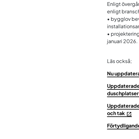
Enligt övergån
enligt bransch
• bygglov bev
installationsa
• projekterin
januari 2026.
Läs också;
Nu uppdatera
Uppdaterade b
duschplatser
Uppdaterade 
och tak
Förtydligand