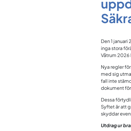
uppd
Säkr
Den 1 januari
inga stora fö
Våtrum 2026 k
Nya regler fö
med sig utman
fall inte stä
dokument för h
Dessa förtydl
Syftet är att g
skyddar event
Utdrag ur br