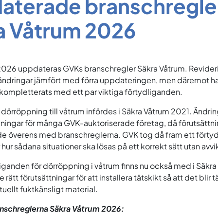
aterade branschregle
a Våtrum 2026
 2026 uppdateras GVKs branschregler Säkra Våtrum. Revider
rändringar jämfört med förra uppdateringen, men däremot ha
ompletterats med ett par viktiga förtydliganden.
r dörröppning till våtrum infördes i Säkra Våtrum 2021. Ändri
ingar för många GVK-auktoriserade företag, då förutsättnin
mde överens med branschreglerna. GVK tog då fram ett förty
ur sådana situationer ska lösas på ett korrekt sätt utan avvi
iganden för dörröppning i våtrum finns nu också med i Säkr
e rätt förutsättningar för att installera tätskikt så att det blir 
uellt fuktkänsligt material.
anschreglerna Säkra Våtrum 2026: