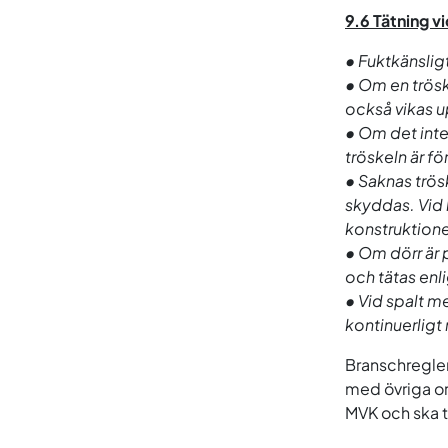
9.6 Tätning v
• Fuktkänslig
• Om en trösk
också vikas u
• Om det inte
tröskeln är f
• Saknas trös
skyddas. Vid k
konstruktion
• Om dörr är 
och tätas enl
• Vid spalt m
kontinuerligt
Branschregler
med övriga o
MVK och ska ti