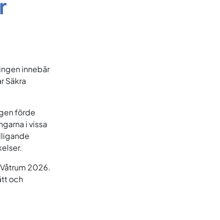
r
ingen innebär
r Säkra
ngen förde
garna i vissa
dligande
kelser.
a Våtrum 2026.
tätt och