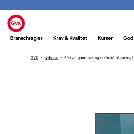
Branschregler
Krav & Kvalitet
Kurser
God
GVK
Nyheter
Förtydligande av regler för dörröppning 