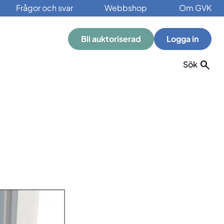
Frågor och svar
Webbshop
Om GVK
Bli auktoriserad
Logga in
Sök