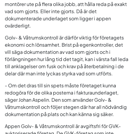
montörer ute på flera olika jobb, att hålla reda på exakt
vad som gjorts. Eller inte gjorts. Då är det
dokumenterade underlaget som ligger i appen
ovärderligt.
Golv- & Våtrumskontroll är därför viktig för företagets
ekonomi och lönsamhet. Brist på egenkontroller, det
vill säga dokumentation av vad som gjorts och i
förlängningen hur lång tid det tagit, kan i värsta fall leda
till anklagelser om fusk och krav på återbetalning i de
delar där man inte lyckas styrka vad som utförts.
- Om det dras till sin spets måste företaget kunna
redogöra för de olika posterna i fakturaunderlaget,
säger Johan Aspelin. Den som använder Golv- &
Våtrumskontroll och följer stegen där har all nödvändig
dokumentation på plats och kan känna sig säker.
Appen Golv- & Våtrumskontroll är avgiftsfri för GVK-
auktoriserade företag. De GVK-företag som inte