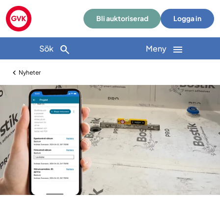
Bli auktoriserad
Logga in
Sök
Meny
Nyheter