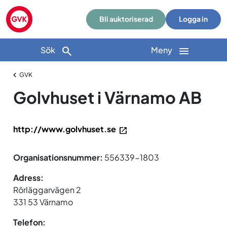
Bli auktoriserad
Logga in
Sök
Meny
GVK
Golvhuset i Värnamo AB
http://www.golvhuset.se
Organisationsnummer:
556339-1803
Adress:
Rörläggarvägen 2
331 53 Värnamo
Telefon: