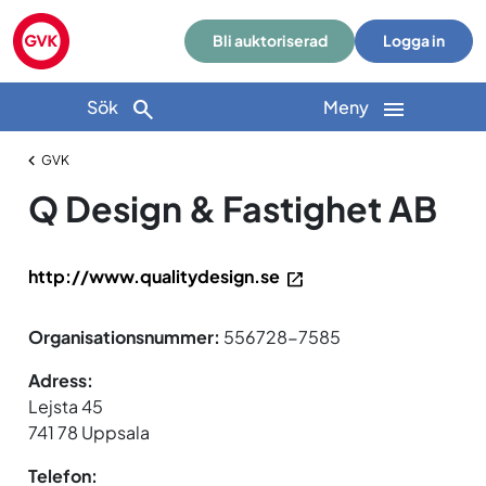
Bli auktoriserad
Logga in
Sök
Meny
GVK
Q Design & Fastighet AB
http://www.qualitydesign.se
Organisationsnummer:
556728-7585
Adress:
Lejsta 45
741 78 Uppsala
Telefon: