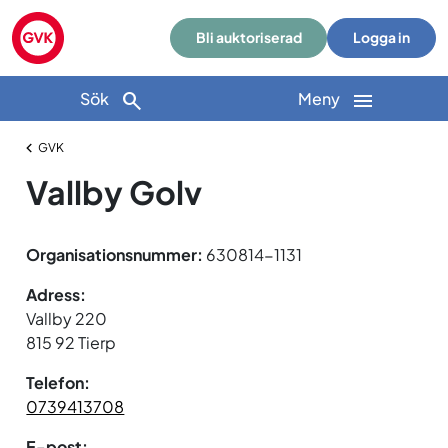
Bli auktoriserad
Logga in
Sök
Meny
GVK
Vallby Golv
Organisationsnummer:
630814-1131
Adress:
Vallby 220
815 92 Tierp
Telefon:
0739413708
E-post: