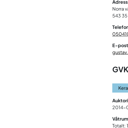
Adress
Norra v
543 35 
Telefo
05041
E-post
gustav
GVK
Ker
Auktor
2014-
Våtrum
Totalt: