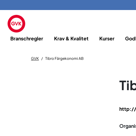
Branschregler
Krav & Kvalitet
Kurser
God
GVK
Tibro Färgekonomi AB
Ti
http:/
Organi