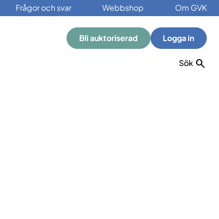
Frågor och svar
Webbshop
Om GVK
Bli auktoriserad
Logga in
Sök