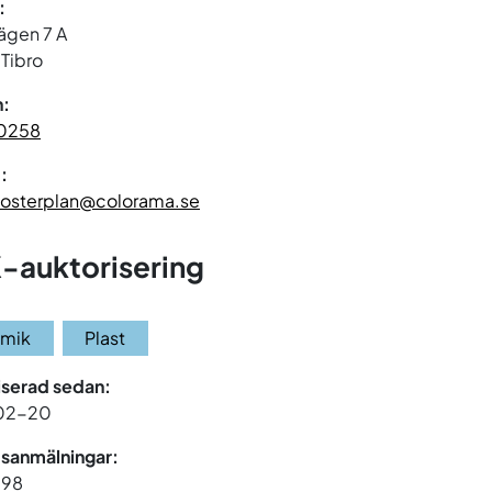
:
ägen 7 A
Tibro
n:
0258
:
.osterplan@colorama.se
-auktorisering
amik
Plast
iserad sedan:
02-20
sanmälningar:
 198