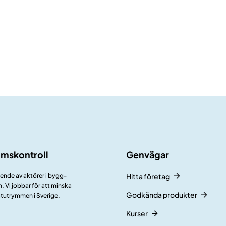
umskontroll
Genvägar
ående av aktörer i bygg-
Hitta företag
 Vi jobbar för att minska
Godkända produkter
åtutrymmen i Sverige.
Kurser