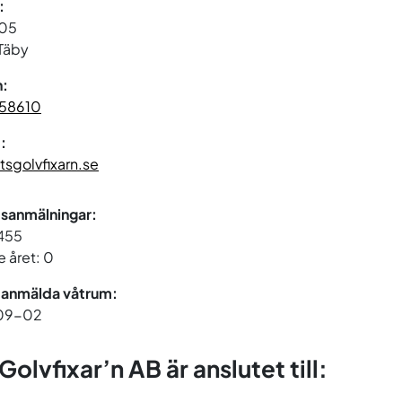
:
905
 Täby
n:
58610
:
sgolvfixarn.se
sanmälningar:
 455
 året: 0
 anmälda våtrum:
09-02
Golvfixar’n AB är anslutet till: