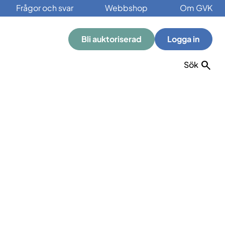
Frågor och svar
Webbshop
Om GVK
Bli auktoriserad
Logga in
Sök