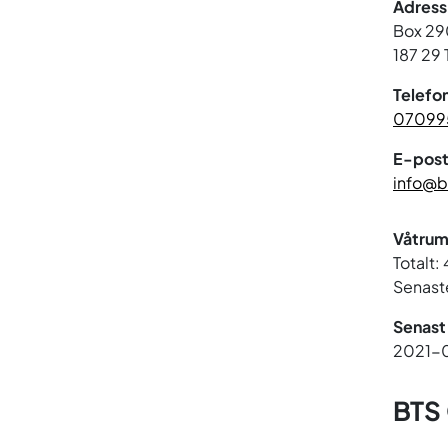
Adress
Box 2
187 29
Telefo
07099
E-post
info@bt
Våtrum
Totalt:
Senaste
Senast
2021-
BTS 