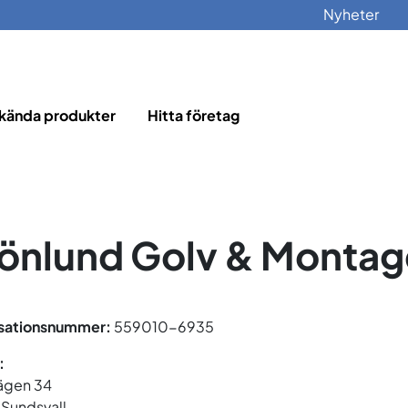
Nyheter
kända produkter
Hitta företag
önlund Golv & Montag
sationsnummer:
559010-6935
:
ägen 34
 Sundsvall