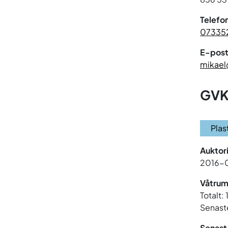
Telefo
07335
E-post
mikael
GVK
Plas
Auktor
2016-
Våtrum
Totalt:
Senaste
Senast