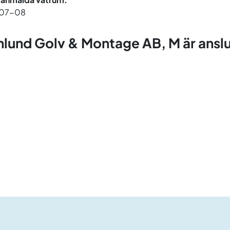
07-08
lund Golv & Montage AB, M är anslute