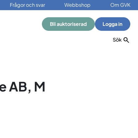
Frågor och svar
Webbshop
Om GVK
Bli auktoriserad
Logga in
Sök
e AB, M