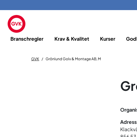
Branschregler
Krav & Kvalitet
Kurser
God
GVK
Grönlund Golv & Montage AB, M
Gr
Organi
Adress
Klackv
856 53