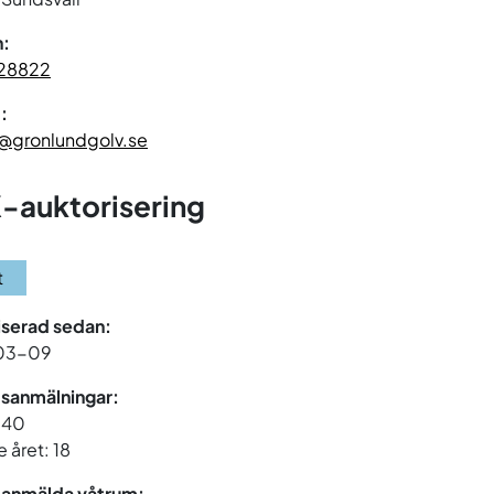
n:
28822
:
@gronlundgolv.se
-auktorisering
t
iserad sedan:
03-09
sanmälningar:
 140
 året: 18
 anmälda våtrum: