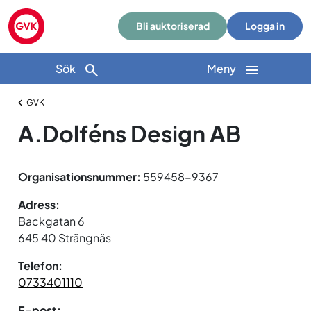
Bli auktoriserad
Logga in
Sök
Meny
GVK
A.Dolféns Design AB
Organisationsnummer:
559458-9367
Adress:
Backgatan 6
645 40 Strängnäs
Telefon:
0733401110
E-post: