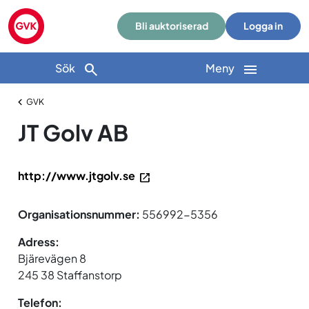
Bli auktoriserad
Logga in
Sök
Meny
GVK
JT Golv AB
http://www.jtgolv.se
Organisationsnummer:
556992-5356
Adress:
Bjärevägen 8
245 38 Staffanstorp
Telefon: