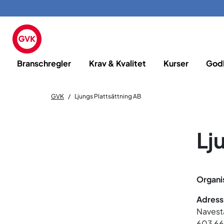
Branschregler
Krav & Kvalitet
Kurser
God
GVK
Ljungs Plattsättning AB
Lj
Organi
Adress
Navest
603 66