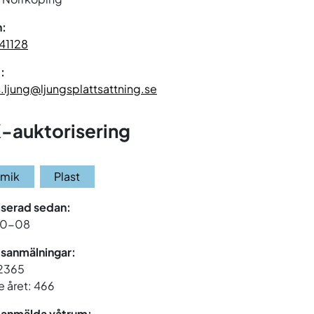
n:
41128
:
.ljung@ljungsplattsattning.se
-auktorisering
amik
Plast
iserad sedan:
10-08
sanmälningar:
 2365
 året: 466
 anmälda våtrum: