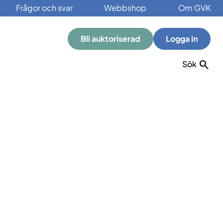
Frågor och svar
Webbshop
Om GVK
Bli auktoriserad
Logga in
Sök