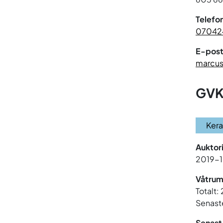
Telefo
07042
E-post
marcus
GVK
Ker
Auktor
2019-
Våtrum
Totalt:
Senaste
Senast