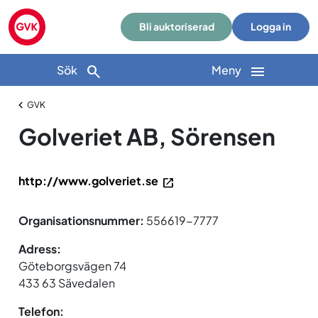
Bli auktoriserad
Logga in
Sök
Meny
GVK
Golveriet AB, Sörensen
http://www.golveriet.se
Organisationsnummer:
556619-7777
Adress:
Göteborgsvägen 74
433 63 Sävedalen
Telefon: