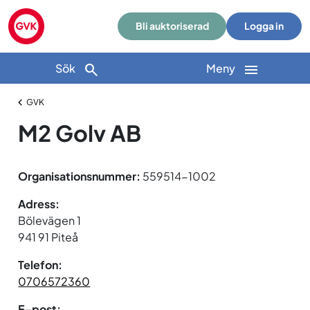
Bli auktoriserad
Logga in
Sök
Meny
GVK
M2 Golv AB
Organisationsnummer:
559514-1002
Adress:
Bölevägen 1
941 91 Piteå
Telefon:
0706572360
E-post: