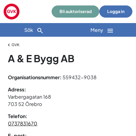
Bli auktoriserad
Logga in
Sök
Meny
GVK
A & E Bygg AB
Organisationsnummer:
559432-9038
Adress:
Varbergagatan 168
703 52 Örebro
Telefon:
0737831670
E-post: