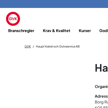
Branschregler
Krav & Kvalitet
Kurser
God
GVK
Haupt Kakel och Golvservice AB
Ha
Organi
Adress
Borg R
605 95