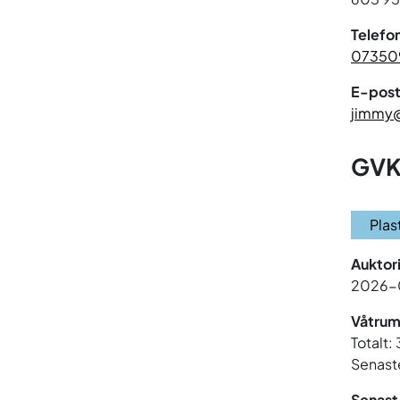
Telefo
07350
E-post
jimmy
GVK
Plas
Auktor
2026-
Våtrum
Totalt: 
Senaste
Senast