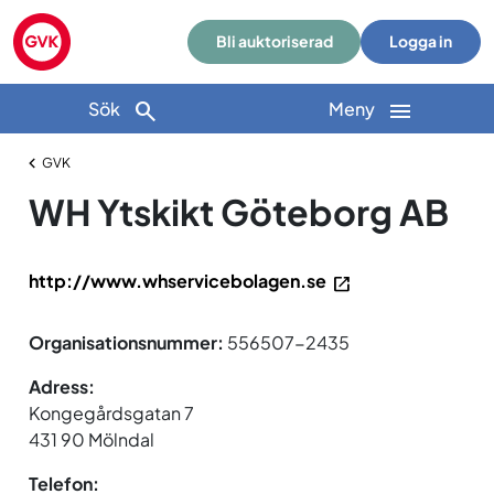
Bli auktoriserad
Logga in
Sök
Meny
GVK
WH Ytskikt Göteborg AB
http://www.whservicebolagen.se
Organisationsnummer:
556507-2435
Adress:
Kongegårdsgatan 7
431 90 Mölndal
Telefon: