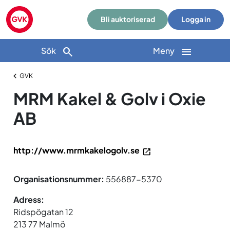
Bli auktoriserad
Logga in
Sök
Meny
GVK
MRM Kakel & Golv i Oxie
AB
http://www.mrmkakelogolv.se
Organisationsnummer:
556887-5370
Adress:
Ridspögatan 12
213 77 Malmö