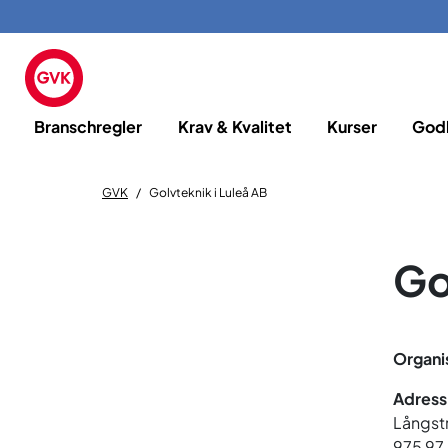
Branschregler
Krav & Kvalitet
Kurser
God
GVK
Golvteknik i Luleå AB
Go
Organi
Adress
Långst
975 97