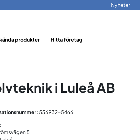
Nyheter
kända produkter
Hitta företag
lvteknik i Luleå AB
sationsnummer:
556932-5466
:
römsvägen 5
 Luleå