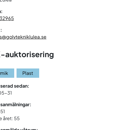
n:
32965
:
@golvtekniklulea.se
-auktorisering
amik
Plast
iserad sedan:
05-31
sanmälningar:
151
 året: 55
 anmälda våtrum: