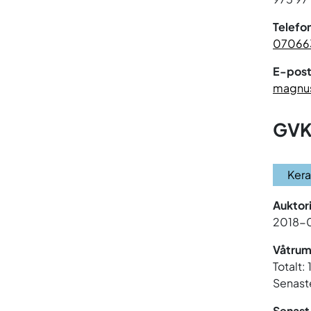
Telefo
07066
E-post
magnus
GVK
Ker
Auktor
2018-
Våtrum
Totalt: 
Senaste
Senast