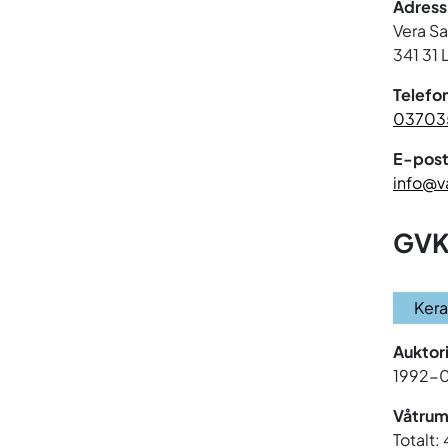
Adress
Vera S
341 31 
Telefo
03703
E-post
info@v
GVK
Ker
Auktor
1992-
Våtrum
Totalt: