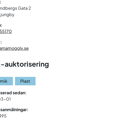
:
andbergs Gata 2
Ljungby
n:
55170
:
arnamogolv.se
-auktorisering
amik
Plast
iserad sedan:
03-01
sanmälningar:
 495