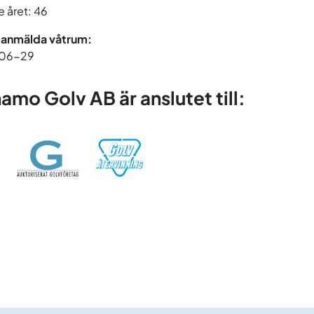
 året: 46
 anmälda våtrum:
06-29
amo Golv AB är anslutet till: