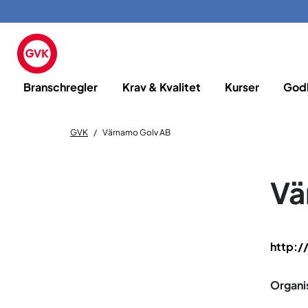
Branschregler
Krav & Kvalitet
Kurser
God
GVK
Värnamo Golv AB
Vä
http:/
Organi