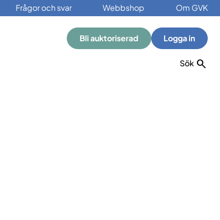
Frågor och svar
Webbshop
Om GVK
Bli auktoriserad
Logga in
Sök