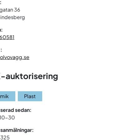
:
tgatan 36
 Lindesberg
n:
60581
:
olvovagg.se
-auktorisering
amik
Plast
iserad sedan:
10-30
sanmälningar:
 1325