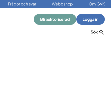
Frågor och svar
Webbshop
Om GVK
Bli auktoriserad
Logga in
Sök