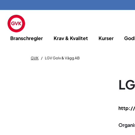
Branschregler
Krav & Kvalitet
Kurser
God
GVK
LGV Golv & Vägg AB
LG
http:/
Organi