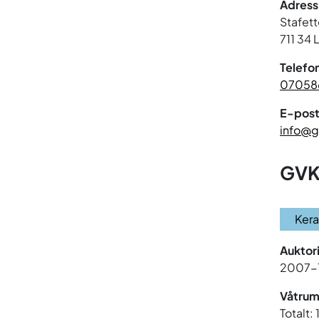
Adress
Stafet
711 34
Telefo
07058
E-post
info@g
GVK
Ker
Auktor
2007-
Våtrum
Totalt: