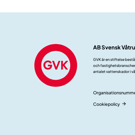
AB Svensk Våtr
GVK är en stiftelse best
och fastighetsbranschen.
antalet vattenskador i v
Organisationsnumme
Cookiepolicy