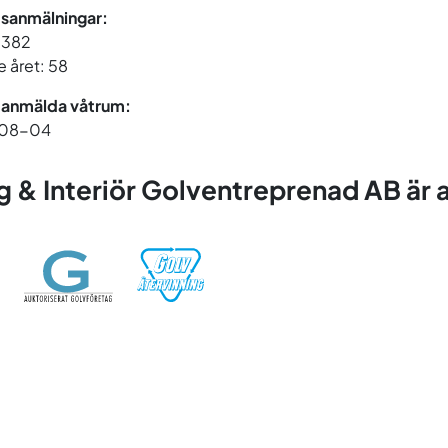
sanmälningar:
 1382
 året: 58
 anmälda våtrum:
08-04
 & Interiör Golventreprenad AB är an