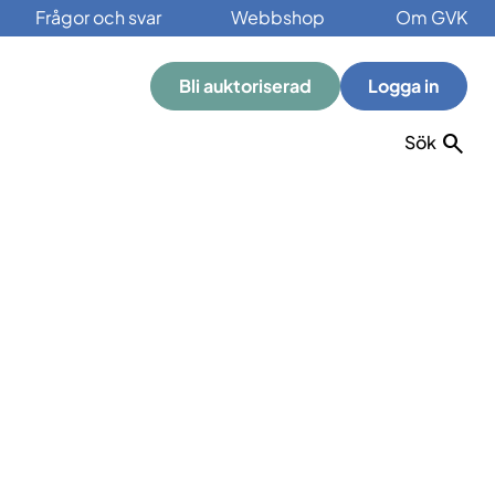
Frågor och svar
Webbshop
Om GVK
Bli auktoriserad
Logga in
Sök