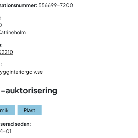
sationsnummer:
556699-7200
:
0
Katrineholm
n:
62210
:
ygginteriorgolv.se
-auktorisering
amik
Plast
iserad sedan:
01-01