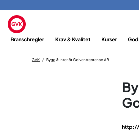
Branschregler
Krav & Kvalitet
Kurser
God
GVK
Bygg & Interiör Golventreprenad AB
By
Go
http:/