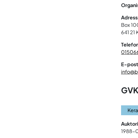
Organi
Adress
Box 10
641 21 
Telefo
01506
E-post
info@b
GVK
Ker
Auktor
1988-