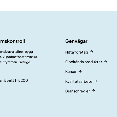
umskontroll
Genvägar
ående av aktörer i bygg-
Hitta företag
 Vi jobbar för att minska
Godkända produkter
åtutrymmen i Sverige.
Kurser
r: 556131-5200
Kvalitetsarbete
Branschregler