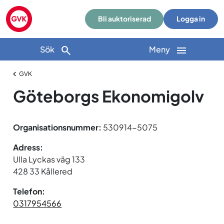
Bli auktoriserad
Logga in
Sök
Meny
GVK
Göteborgs Ekonomigolv
Organisationsnummer:
530914-5075
Adress:
Ulla Lyckas väg 133
428 33 Kållered
Telefon:
0317954566