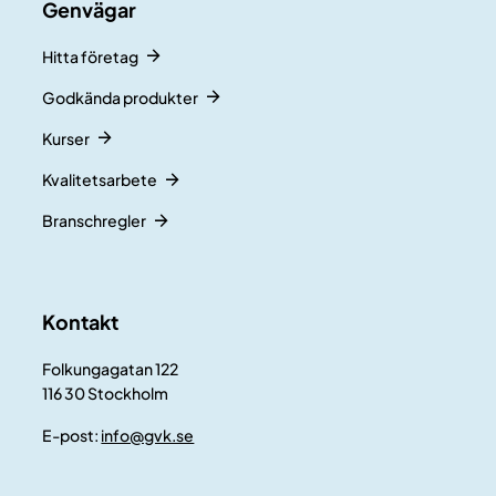
Genvägar
Hitta företag
Godkända produkter
Kurser
Kvalitetsarbete
Branschregler
Kontakt
Folkungagatan 122
116 30 Stockholm
E-post:
info@gvk.se