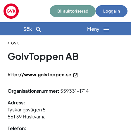
Bli auktoriserad
Logga in
Sök
Meny
GVK
GolvToppen AB
http://www.golvtoppen.se
Organisationsnummer:
559331-1714
Adress:
Tyskängsvägen 5
561 39 Huskvarna
Telefon: