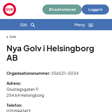
Bli auktoriserad
Logga in
Sök
Meny
GVK
Nya Golv i Helsingborg
AB
Organisationsnummer:
556521-5034
Adress:
Grustagsgatan 11
254 64 Helsingborg
Telefon:
0705947412