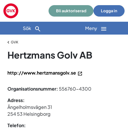
Bli auktoriserad
Logga in
Sök
Meny
GVK
Hertzmans Golv AB
http://www.hertzmansgolv.se
Organisationsnummer:
556760-4300
Adress:
Ängelholmsvägen 31
254 53 Helsingborg
Telefon: