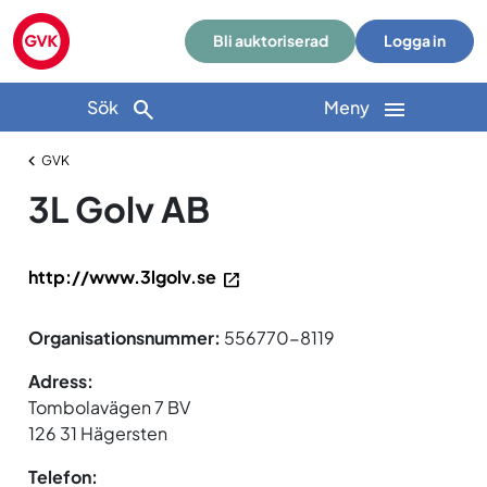
Bli auktoriserad
Logga in
Sök
Meny
GVK
3L Golv AB
http://www.3lgolv.se
Organisationsnummer:
556770-8119
Adress:
Tombolavägen 7 BV
126 31 Hägersten
Telefon: