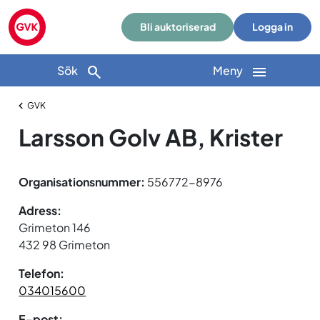
Bli auktoriserad
Logga in
Sök
Meny
GVK
Larsson Golv AB, Krister
Organisationsnummer:
556772-8976
Adress:
Grimeton 146
432 98 Grimeton
Telefon:
034015600
E-post: