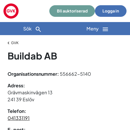
Bli auktoriserad
Logga in
Sök
Meny
GVK
Buildab AB
Organisationsnummer:
556662-5140
Adress:
Grävmaskinvägen 13
241 39 Eslöv
Telefon:
041331191
E-post: