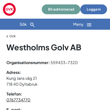
Bli auktoriserad
Logga in
Sök
Meny
GVK
Westholms Golv AB
Organisationsnummer:
559433-7320
Adress:
Kung Jans väg 21
718 40 Dyltabruk
Telefon:
0767734770
E-post: