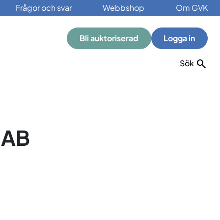
Frågor och svar
Webbshop
Om GVK
Bli auktoriserad
Logga in
Sök
 AB