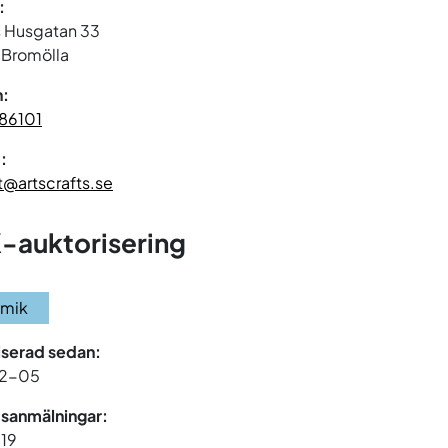
:
s Husgatan 33
 Bromölla
n:
86101
:
t@artscrafts.se
-auktorisering
amik
iserad sedan:
12-05
sanmälningar:
119