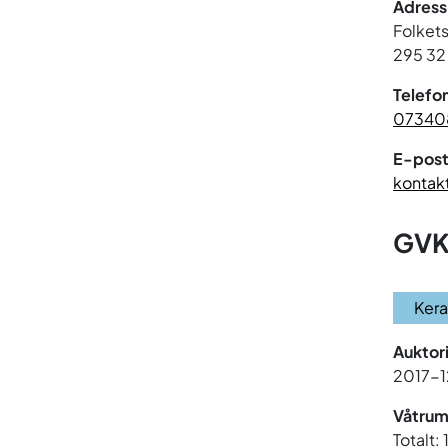
Adress
Folket
295 32
Telefo
07340
E-post
kontak
GVK
Ker
Auktor
2017-
Våtrum
Totalt: 