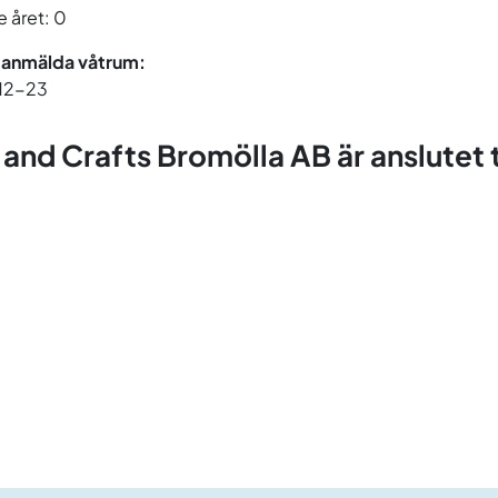
 året: 0
 anmälda våtrum:
12-23
 and Crafts Bromölla AB är anslutet ti