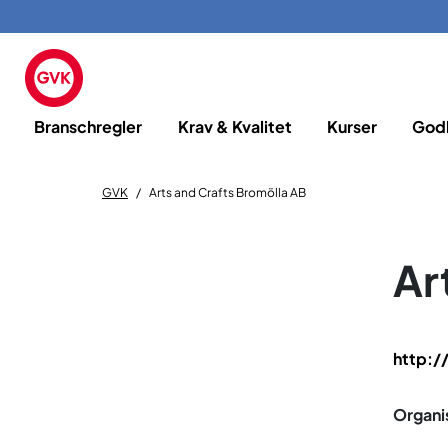
Branschregler
Krav & Kvalitet
Kurser
God
GVK
Arts and Crafts Bromölla AB
Ar
http:/
Organi