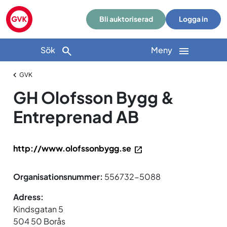
Bli auktoriserad
Logga in
Sök
Meny
GVK
GH Olofsson Bygg &
Entreprenad AB
http://www.olofssonbygg.se
Organisationsnummer:
556732-5088
Adress:
Kindsgatan 5
504 50 Borås