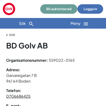
Bli auktoriserad
Logga in
Sök
Meny
GVK
BD Golv AB
Organisationsnummer:
559022-0165
Adress:
Garvaregatan 7 B
961 64 Boden
Telefon:
0706686425
E-post: