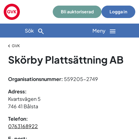
Bli auktoriserad
Logga in
Sök
Meny
GVK
Skörby Plattsättning AB
Organisationsnummer:
559205-2749
Adress:
Kvartsvägen 5
746 41 Bålsta
Telefon:
0763168922
E-post: