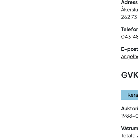
Adress
Åkersl
262 73
Telefo
04314
E-post
angelh
GVK
Ker
Auktor
1988-
Våtrum
Totalt: