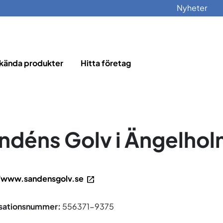
Nyheter
kända produkter
Hitta företag
ndéns Golv i Ängelho
/www.sandensgolv.se
sationsnummer:
556371-9375