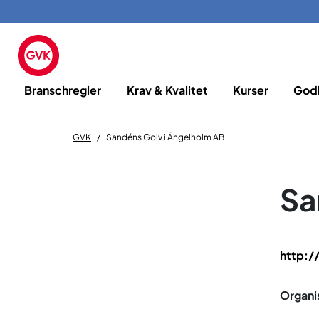
Branschregler
Krav & Kvalitet
Kurser
God
GVK
Sandéns Golv i Ängelholm AB
Sa
http:/
Organi