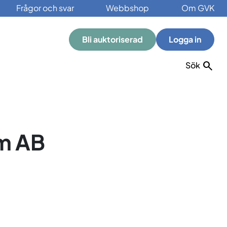
Frågor och svar
Webbshop
Om GVK
Bli auktoriserad
Logga in
Sök
lm AB