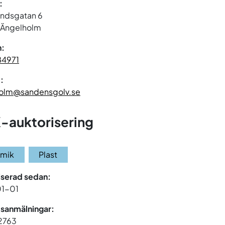
:
undsgatan 6
 Ängelholm
n:
84971
:
olm@sandensgolv.se
-auktorisering
amik
Plast
iserad sedan:
01-01
sanmälningar:
 2763