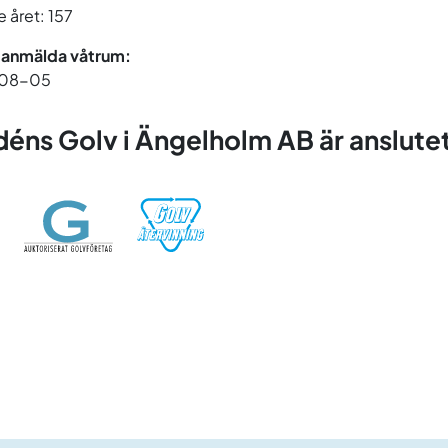
 året: 157
 anmälda våtrum:
08-05
éns Golv i Ängelholm AB är anslutet 