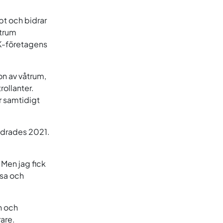
pt och bidrar
åtrum
VK-företagens
on av våtrum,
ollanter.
r samtidigt
ändrades 2021.
Men jag fick
isa och
n och
rare.