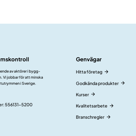
umskontroll
Genvägar
ående av aktörer i bygg-
Hitta företag
 Vi jobbar för att minska
Godkända produkter
åtutrymmen i Sverige.
Kurser
r: 556131-5200
Kvalitetsarbete
Branschregler