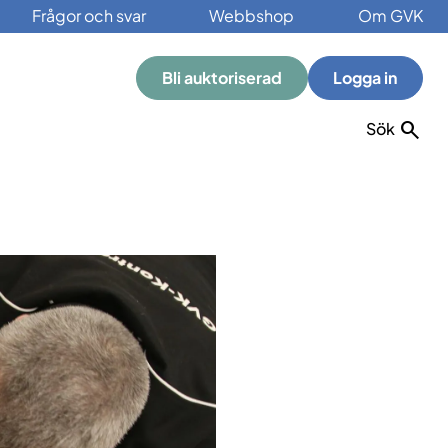
Frågor och svar
Webbshop
Om GVK
Bli auktoriserad
Logga in
Sök