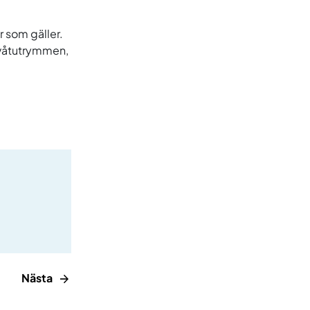
r som gäller.
i våtutrymmen,
Nästa