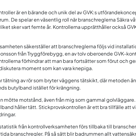
troller är en bärande och unik del av GVK:s utförandekonce
åtrum. De spelar en väsentlig roll när branschreglerna Säkra v
ilket sker vart femte år. Kontrollerna upprätthåller också G
samheten säkerställer att branschreglerna följs vid installati
onsson från Tryggförebygg, en av tolv oberoende GVK-kontr
trollerna förhindrar att man bara fortsätter som förut och ge
 diskutera moment som kan vara knepiga.
r tätning av rör som bryter väggens tätskikt, där metoden 
s butylband istället för krängning.
en mötte motstånd, även från mig som gammal golvläggare. 
band håller tätt. Stickprovskontrollen är ett bra tillfälle att v
dringar.
atistik från kontrollverksamheten förs tillbaka till bransche
tida branschregler. På så sätt blir badrummen allt vattensäk