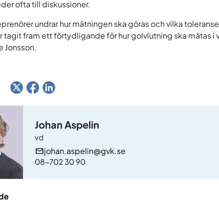
eder ofta till diskussioner.
prenörer undrar hur mätningen ska göras och vilka toleranse
r tagit fram ett förtydligande för hur golvlutning ska mätas 
e Jonsson.
:
Johan Aspelin
vd
johan.aspelin@gvk.se
08-702 30 90
de