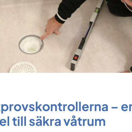
kprovskontrollerna – e
l till säkra våtrum