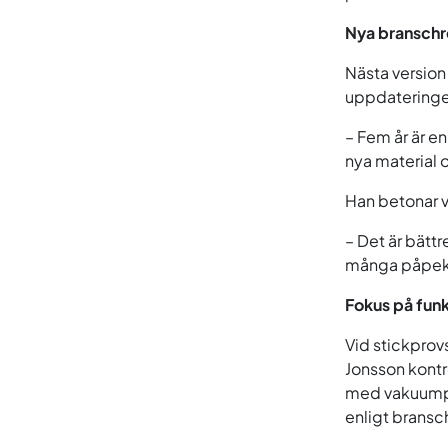
Nya branschr
Nästa version 
uppdateringe
– Fem år är e
nya material 
Han betonar v
– Det är bättr
många påpeka
Fokus på funk
Vid stickprov
Jonsson kontr
med vakuumpum
enligt bransc