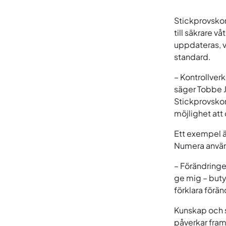
Stickprovskon
till säkrare v
uppdateras, v
standard.
– Kontrollverk
säger Tobbe J
Stickprovskon
möjlighet att
Ett exempel ä
Numera använd
– Förändring
ge mig – butyl
förklara förän
Kunskap och st
påverkar fram