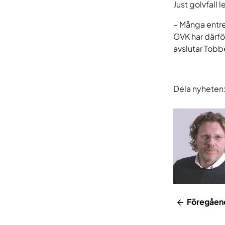
Just golvfall l
– Många entre
GVK har därfö
avslutar Tobb
Dela nyheten
Föregåen