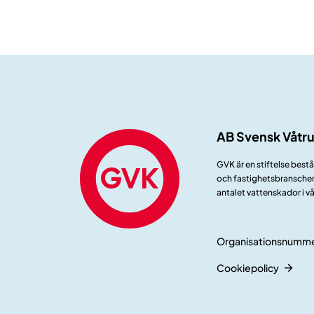
AB Svensk Våtr
GVK är en stiftelse best
och fastighetsbranschen.
antalet vattenskador i v
Organisationsnumme
Cookiepolicy