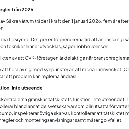
egler från 2026
av Säkra våtrum träder i kraft den 1 januari 2026, fem år efte
n.
n bra tidsrymd. Det ger entreprenörerna tid att anpassa sig 
och tekniker hinner utvecklas, säger Tobbe Jonsson.
ikten av att GVK-företagen är delaktiga när branschreglern
e att höra av sig med synpunkter än att morra i armvecket. Om
r ett problem kan reglerna ändras!
tion, inte utseende
skontrollerna granskas tätskiktets funktion, inte utseendet.
ollerar bland annat de svetsskarvar som blir utsatta för vatt
p, inspekterar övriga skarvar, kontrollerar att tätskiktet 
hregler och monteringsanvisningar samt mäter golvfallet.