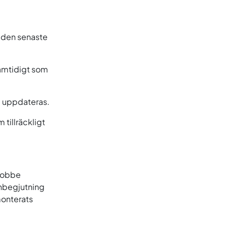
r den senaste
samtidigt som
a uppdateras.
 tillräckligt
 Tobbe
enbegjutning
monterats