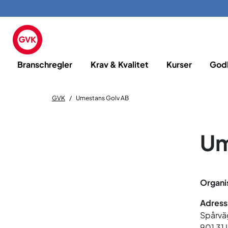
Branschregler
Krav & Kvalitet
Kurser
God
GVK
Umestans Golv AB
Um
Organi
Adress
Spårvä
901 31