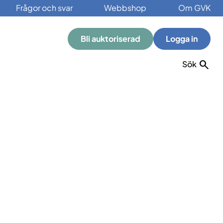
Frågor och svar
Webbshop
Om GVK
Bli auktoriserad
Logga in
Sök