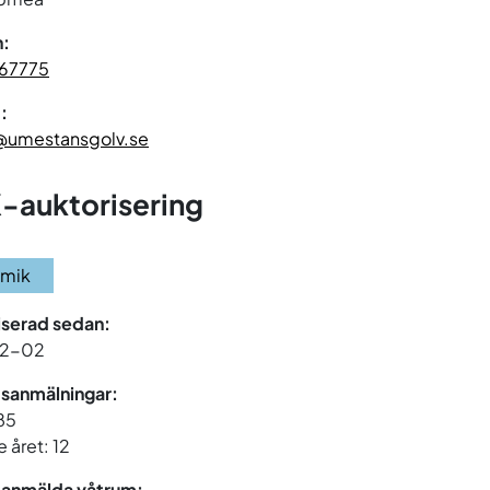
n:
67775
:
@umestansgolv.se
-auktorisering
amik
iserad sedan:
12-02
sanmälningar:
 85
 året: 12
 anmälda våtrum: