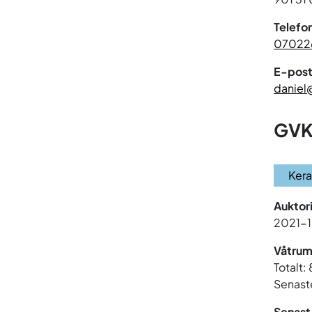
Telefo
07022
E-post
daniel
GVK
Ker
Auktor
2021-
Våtrum
Totalt:
Senaste
Senast