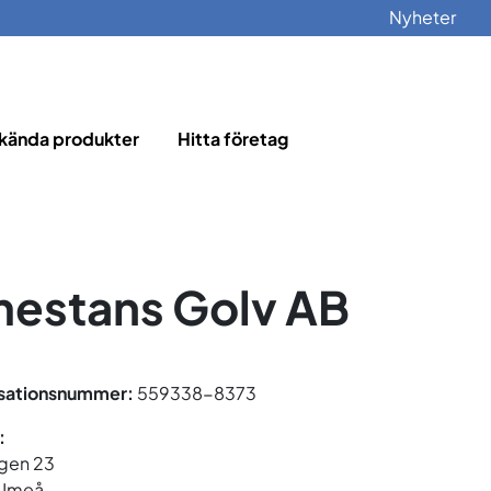
Nyheter
kända produkter
Hitta företag
estans Golv AB
sationsnummer:
559338-8373
:
gen 23
 Umeå