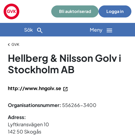
Bli auktoriserad
Logga in
Sök
Meny
GVK
Hellberg & Nilsson Golv i
Stockholm AB
http://www.hngolv.se
Organisationsnummer:
556266-3400
Adress:
Lyftkransvägen 10
142 50 Skogås