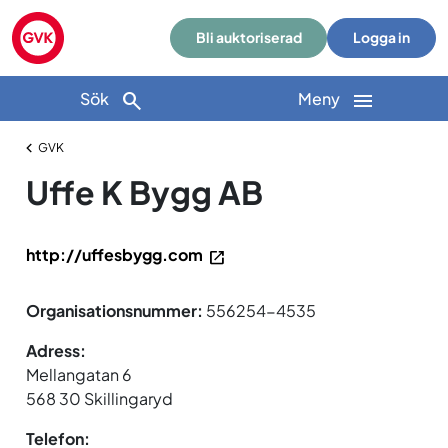
Bli auktoriserad
Logga in
Sök
Meny
GVK
Uffe K Bygg AB
http://uffesbygg.com
Organisationsnummer:
556254-4535
Adress:
Mellangatan 6
568 30 Skillingaryd
Telefon: