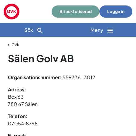
Bli auktoriserad
Logga in
Sök
Meny
GVK
Sälen Golv AB
Organisationsnummer:
559336-3012
Adress:
Box 63
780 67 Sälen
Telefon:
0705418798
E-post: