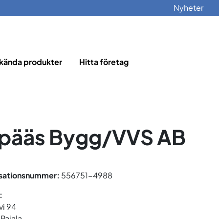
Nyheter
kända produkter
Hitta företag
ipääs Bygg/VVS AB
sationsnummer:
556751-4988
:
vi 94
Pajala