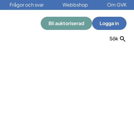
Frågor och svar
Webbshop
Om GVK
Bli auktoriserad
Logga in
Sök