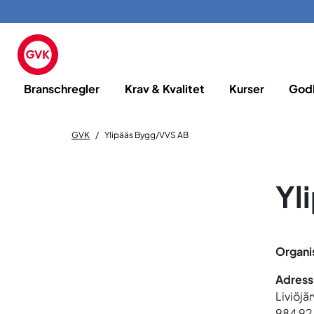
Branschregler
Krav & Kvalitet
Kurser
God
GVK
Ylipääs Bygg/VVS AB
Yl
Organi
Adress
Liviöjär
984 92 