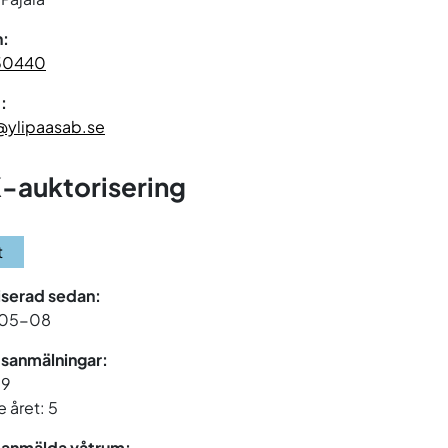
n:
30440
:
@ylipaasab.se
-auktorisering
t
iserad sedan:
05-08
sanmälningar:
19
 året: 5
 anmälda våtrum: