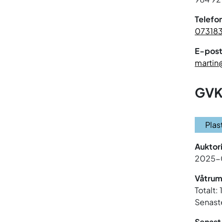
Telefo
07318
E-post
martin
GVK
Plas
Auktor
2025-
Våtrum
Totalt: 
Senaste
Senast